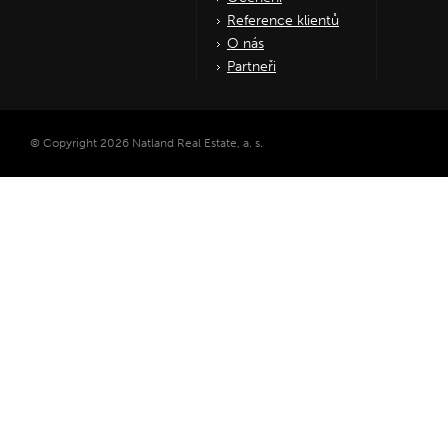
Reference klientů
O nás
Partneři
© Copyright 2026 Natland Real Estate, a. s.