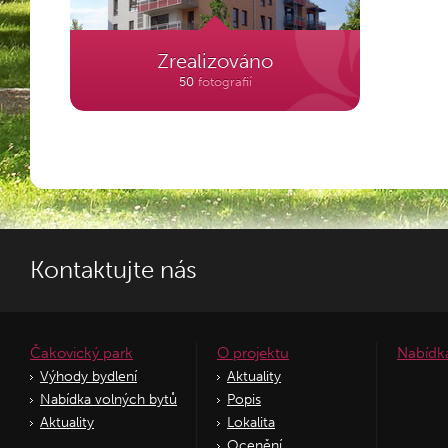
Zrealizováno
50
fotografií
Kontaktujte nás
Čakovický park
O projektu
Nabídk
Výhody bydlení
Aktuality
Nabídka volných bytů
Popis
Aktuality
Lokalita
Ocenění