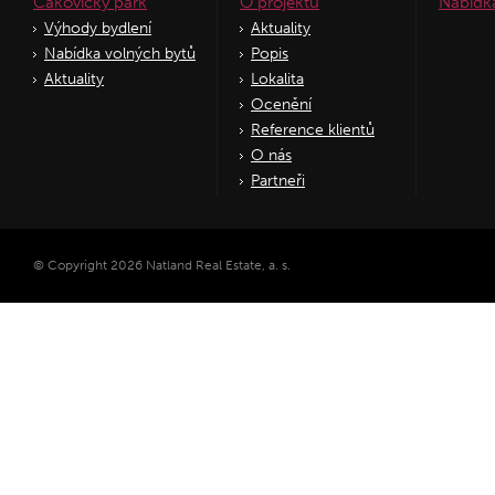
Čakovický park
O projektu
Nabídk
Výhody bydlení
Aktuality
Nabídka volných bytů
Popis
Aktuality
Lokalita
Ocenění
Reference klientů
O nás
Partneři
© Copyright 2026 Natland Real Estate, a. s.