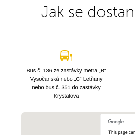
Jak se dosta
Bus č. 136 ze zastávky metra „B“
Vysočanská nebo „C“ Letňany
nebo bus č. 351 do zastávky
Krystalova
This page can
This page can