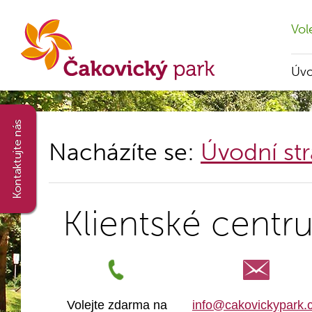
Vol
Úv
Nacházíte se:
Úvodní st
Klientské cent
Volejte zdarma na
info@cakovickypark.