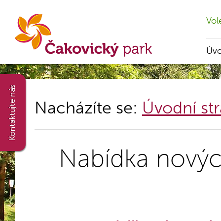
Vol
Úv
Nacházíte se:
Úvodní st
Nabídka novýc