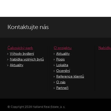
Kontaktujte nás
Čakovický park
O projektu
Nabídk
Výhody bydlení
Aktuality
Nabídka volných bytů
Popis
Aktuality
Lokalita
Ocenění
Reference klientů
O nás
Partneři
© Copyright 2026 Natland Real Estate, a. s.