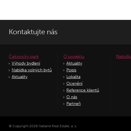
Kontaktujte nás
Čakovický park
O projektu
Nabídk
Výhody bydlení
Aktuality
Nabídka volných bytů
Popis
Aktuality
Lokalita
Ocenění
Reference klientů
O nás
Partneři
© Copyright 2026 Natland Real Estate, a. s.