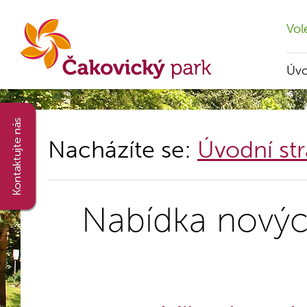
Vol
Úv
Nacházíte se:
Úvodní st
Nabídka novýc