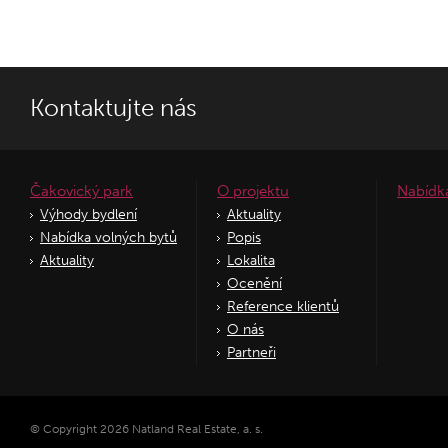
Kontaktujte nás
Čakovický park
O projektu
Nabídk
Výhody bydlení
Aktuality
Nabídka volných bytů
Popis
Aktuality
Lokalita
Ocenění
Reference klientů
O nás
Partneři
© Copyright 2026 Natland Real Estate, a. s.