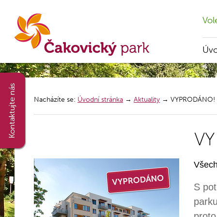
Vol
Úv
Nacházíte se:
Úvodní stránka
→
Aktuality
→
VYPRODÁNO!
V
Všech
S po
parku
proto