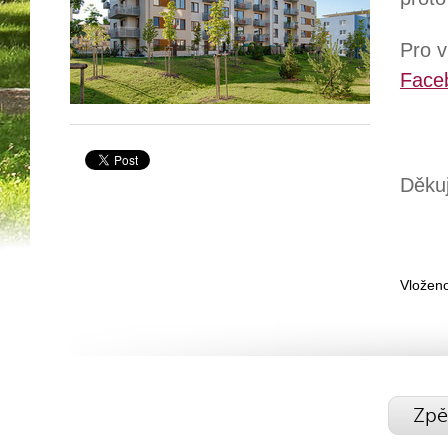
Pro v
Face
Děkuj
Vloženo
Zpě