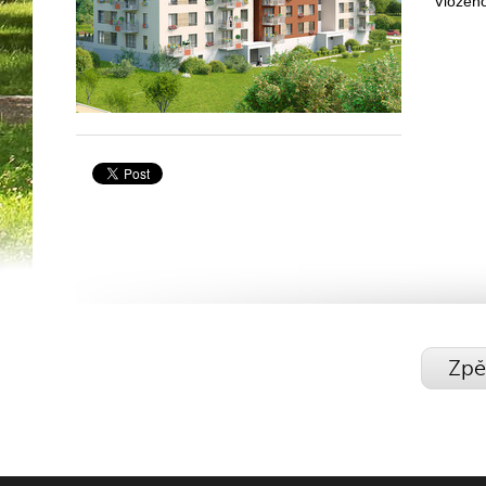
Vloženo
Zpě