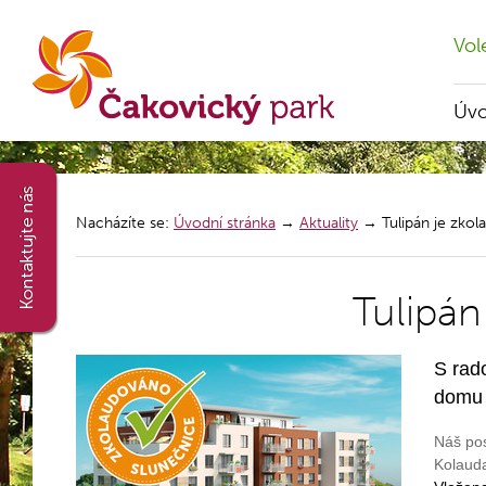
Vol
Úv
Nacházíte se:
Úvodní stránka
→
Aktuality
→
Tulipán je zkol
Tulipán
S rad
domu 
Náš pos
Kolauda