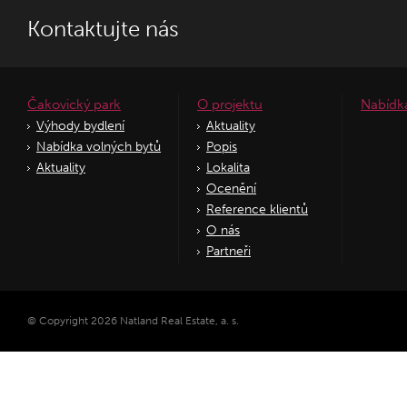
Kontaktujte nás
Čakovický park
O projektu
Nabídk
Výhody bydlení
Aktuality
Nabídka volných bytů
Popis
Aktuality
Lokalita
Ocenění
Reference klientů
O nás
Partneři
© Copyright 2026 Natland Real Estate, a. s.