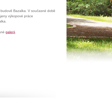
a budově Bazalka. V současné době
ájeny výkopové práce
lka.
vané
galerii
.