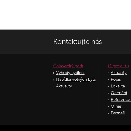
Kontaktujte nás
Čakovický park
O projektu
Výhody bydlení
Aktuality
Nabídka volných bytů
Popis
Aktuality
Lokalita
Ocenění
Reference 
O nás
Partneři