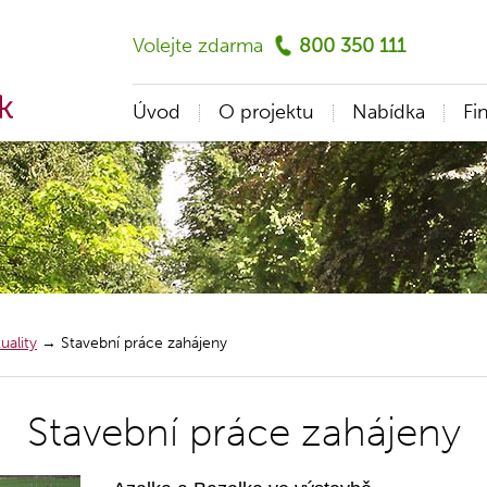
Volejte zdarma
800 350 111
Úvod
O projektu
Nabídka
Fi
uality
→
Stavební práce zahájeny
Stavební práce zahájeny