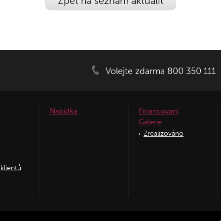
Zpět na seznam aktualit
Volejte zdarma 800 350 111
Nabídka
Financování
Galerie
Zrealizováno
klientů