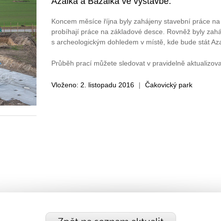
Azalka a Bazalka ve výstavbě.
Koncem měsíce října byly zahájeny stavební práce n
probíhají práce na základové desce. Rovněž byly zah
s archeologickým dohledem v místě, kde bude stát Aza
Průběh prací můžete sledovat v pravidelně aktualizo
Vloženo: 2. listopadu 2016
|
Čakovický park