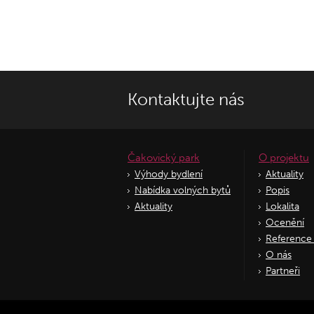
Kontaktujte nás
Čakovický park
O projektu
Výhody bydlení
Aktuality
Nabídka volných bytů
Popis
Aktuality
Lokalita
Ocenění
Reference 
O nás
Partneři