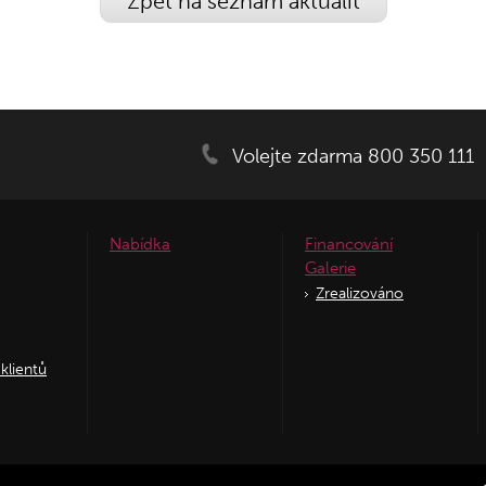
Zpět na seznam aktualit
Volejte zdarma 800 350 111
Nabídka
Financování
Galerie
Zrealizováno
klientů