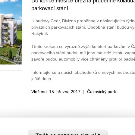
Do konce měsíce března proběhne kolaud
parkovací stání.
U budovy Cedr, Divizna proběhne v následujících týd
privátních parkovacích stání. Obdobná stání budou 
Rakytník.
Tímto krokem se výrazně zvýší komfort parkování v 
parkovacího stání budou mít jeho majitelé jistotu zapa
závoře budou automobily více chráněny proti případn
Informujte se u našich obchodníků o nových možnost
ještě dnes.
Vloženo: 15. března 2017
|
Čakovický park