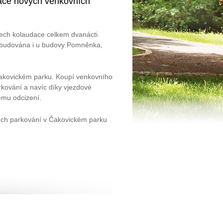
ace nových venkovních
nech kolaudace celkem dvanácti
vybudována i u budovy Pomněnka,
Čakovickém parku. Koupí venkovního
rkování a navíc díky vjezdové
ému odcizení.
ech parkování v Čakovickém parku