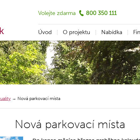
Volejte zdarma
800 350 111
Úvod
O projektu
Nabídka
Fi
uality
→
Nová parkovací místa
Nová parkovací místa