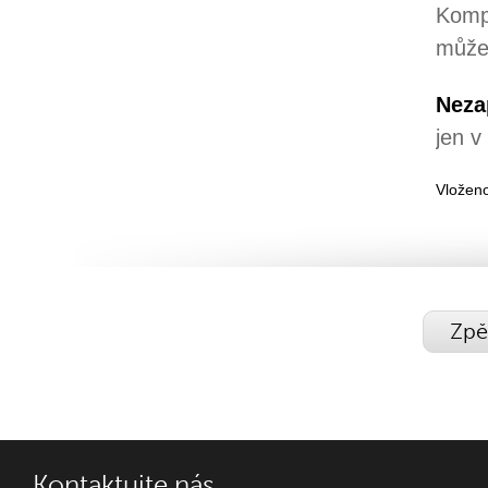
Kompl
může
Neza
jen v
Vloženo
Zpě
Kontaktujte nás