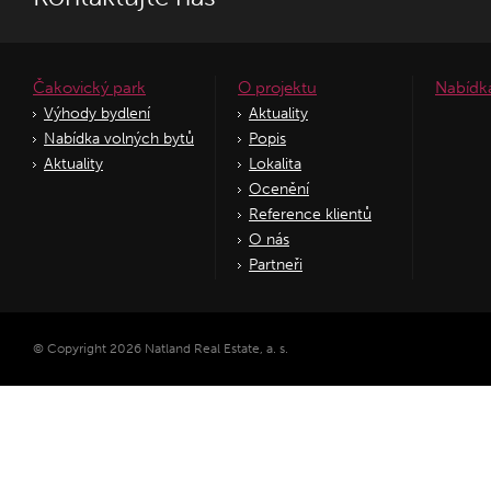
Čakovický park
O projektu
Nabídk
Výhody bydlení
Aktuality
Nabídka volných bytů
Popis
Aktuality
Lokalita
Ocenění
Reference klientů
O nás
Partneři
© Copyright 2026 Natland Real Estate, a. s.