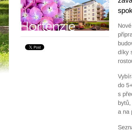
zavá
spok
Nové 
připr
budov
díky 
rosto
Vybír
do 5+
s pře
bytů,
a na 
Sezn