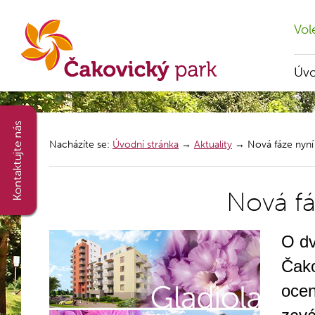
Vol
Úv
Nacházíte se:
Úvodní stránka
→
Aktuality
→
Nová fáze nyní 
Nová fá
O dv
Čako
ocen