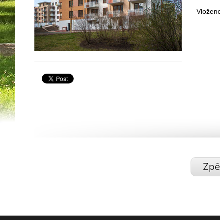
Vložen
Zpě