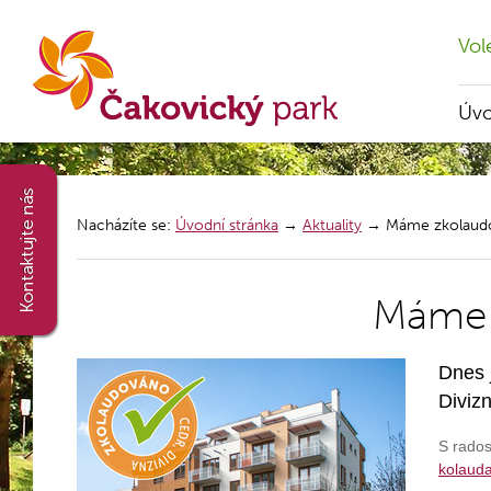
Vol
Úv
Nacházíte se:
Úvodní stránka
→
Aktuality
→
Máme zkolaud
Máme 
Dnes 
Divizn
S rados
kolauda