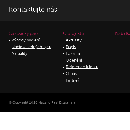
Kontaktujte nás
Čakovický park
O projektu
Nabídk
Výhody bydlení
Aktuality
Nabídka volných bytů
Popis
Aktuality
Lokalita
Ocenění
Reference klientů
O nás
Partneři
© Copyright 2026 Natland Real Estate, a. s.