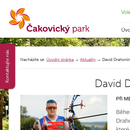
Vol
Úv
Nacházíte se:
Úvodní stránka
→
Aktuality
→
David Drahoníns
David D
Při M
Během
Draho
kter