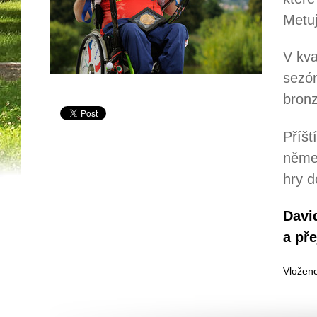
Metuj
V kva
sezón
bronz
Příšt
něme
hry d
Davi
a pře
Vloženo