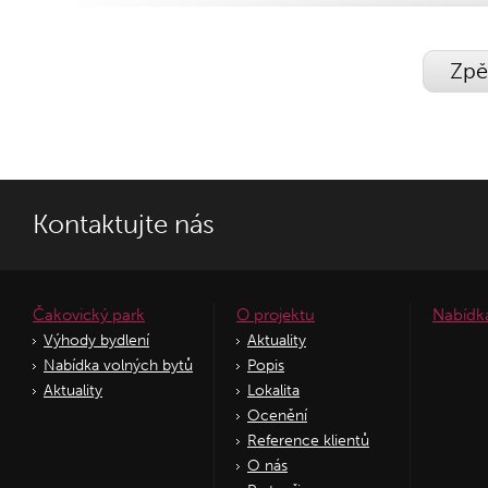
Zpě
Kontaktujte nás
Čakovický park
O projektu
Nabídk
Výhody bydlení
Aktuality
Nabídka volných bytů
Popis
Aktuality
Lokalita
Ocenění
Reference klientů
O nás