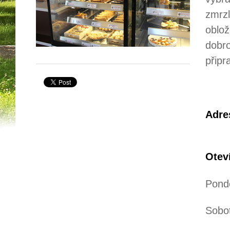
zmrzl
oblož
dobro
připr
Adre
Otev
Pondě
Sobot