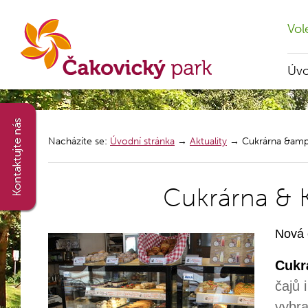
Vol
Úv
Nacházíte se:
Úvodní stránka
→
Aktuality
→
Cukrárna &amp
Cukrárna & 
Nová 
Cukr
čajů 
vybra