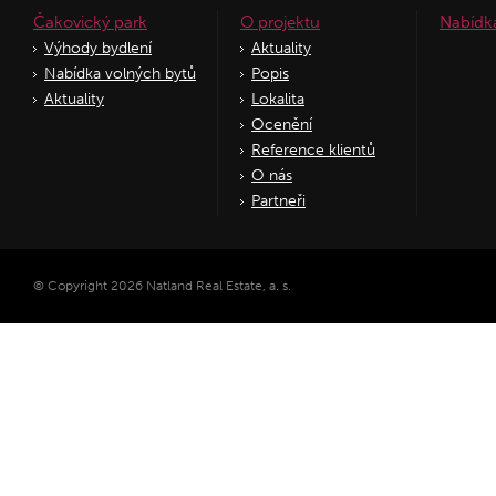
Čakovický park
O projektu
Nabídk
Výhody bydlení
Aktuality
Nabídka volných bytů
Popis
Aktuality
Lokalita
Ocenění
Reference klientů
O nás
Partneři
© Copyright 2026 Natland Real Estate, a. s.