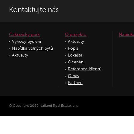
Kontaktujte nás
Čakovický park
O projektu
Nabídk
Výhody bydlení
Aktuality
Nabídka volných bytů
Popis
Aktuality
Lokalita
Ocenění
Reference klientů
O nás
Partneři
© Copyright 2026 Natland Real Estate, a. s.