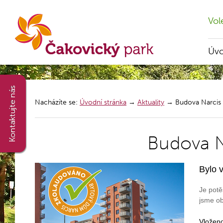
Vol
Úv
Nacházíte se:
Úvodní stránka
→
Aktuality
→
Budova Narcis
Budova N
Bylo 
Je potě
jsme ob
Vloženo